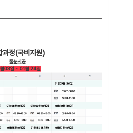
합과정(국비지원)
줄눈시공
1월03일 ~ 01월 24일